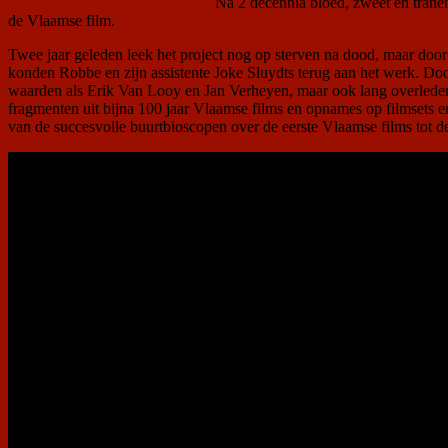
Na 2 decennia bloed, zweet en trane
de Vlaamse film.
Twee jaar geleden leek het project nog op sterven na dood, maar d
konden Robbe en zijn assistente Joke Sluydts terug aan het werk. Door
waarden als Erik Van Looy en Jan Verheyen, maar ook lang overlede
fragmenten uit bijna 100 jaar Vlaamse films en opnames op filmsets 
van de succesvolle buurtbioscopen over de eerste Vlaamse films tot 