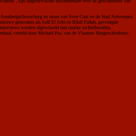
 Schelde’, zijn langverwachte documentaire over de geschiedenis van
de Arenbergschouwburg en steun van Sven Gatz en de Stad Antwerpen,
ieuwe generaties als Adil El Arbi en Bilall Fallah, gevestigde
nterviews worden afgewisseld met unieke archiefbeelden,
rhaal, verteld door Michaël Pas, van de Vlaamse filmgeschiedenis: