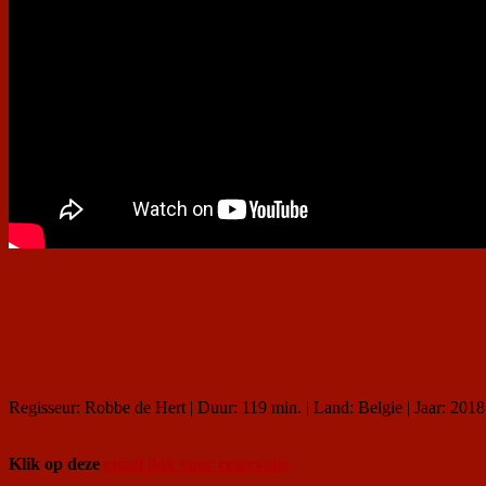
Regisseur: Robbe de Hert | Duur: 119 min. | Land: Belgie | Jaar: 2018
Klik op deze
email link voor reservatie