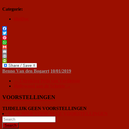
Categorie:
HotDoc
Facebook
Twitter
Pinterest
WhatsApp
Gmail
Email
Print
PrintFriendly
Benno Van den Bogaert
10/01/2019
←
Uitreiking Prijs van Verdienste
Hollywood aan de Schelde
→
VOORSTELLINGEN
TIJDELIJK GEEN VOORSTELLINGEN
KLIK HIER VOOR ALLE VOORSTELLINGEN