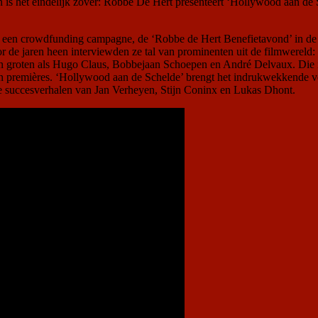
n is het eindelijk zover: Robbe De Hert presenteert ‘Hollywood aan de
oor een crowdfunding campagne, de ‘Robbe de Hert Benefietavond’ in 
 de jaren heen interviewden ze tal van prominenten uit de filmwereld: n
n groten als Hugo Claus, Bobbejaan Schoepen en André Delvaux. Die i
en premières. ‘Hollywood aan de Schelde’ brengt het indrukwekkende ve
de succesverhalen van Jan Verheyen, Stijn Coninx en Lukas Dhont.