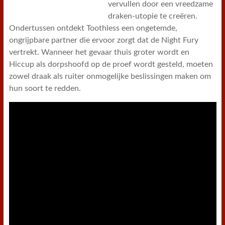
vervullen door een vreedzame
draken-utopie te creëren.
Ondertussen ontdekt Toothless een ongetemde,
ongrijpbare partner die ervoor zorgt dat de Night Fury
vertrekt. Wanneer het gevaar thuis groter wordt en
Hiccup als dorpshoofd op de proef wordt gesteld, moeten
zowel draak als ruiter onmogelijke beslissingen maken om
hun soort te redden.