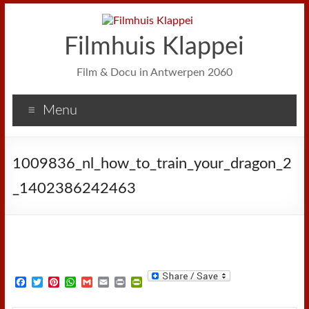
Filmhuis Klappei
Film & Docu in Antwerpen 2060
Menu
1009836_nl_how_to_train_your_dragon_2
_1402386242463
F
T
P
W
G
E
P
P
a
w
i
h
m
m
r
r
c
i
n
a
a
a
i
i