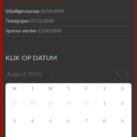
Vrijwilligersoproep
25/04/2019
Ticketprijzen
07/11/2018
Sponsor worden
12/06/2018
KLIK OP DATUM
M
T
W
T
F
S
S
27
28
29
30
31
1
2
3
4
5
6
7
8
9