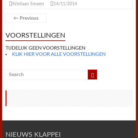
e
t
t
t
i
i
n
n
Kristiaan Smaers
14/11/2014
b
t
e
s
l
l
t
t
o
e
r
A
F
o
r
e
p
r
← Previous
k
s
p
i
t
e
n
VOORSTELLINGEN
d
l
y
TIJDELIJK GEEN VOORSTELLINGEN
KLIK HIER VOOR ALLE VOORSTELLINGEN
NIEUWS KLAPPEI