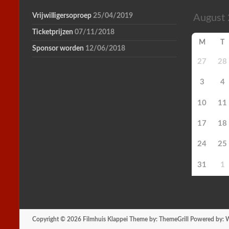
Vrijwilligersoproep
25/04/2019
Ticketprijzen
07/11/2018
M
T
Sponsor worden
12/06/2018
27
28
3
4
10
11
17
18
24
25
31
1
Copyright © 2026
Filmhuis Klappei
Theme by:
ThemeGrill
Powered by:
W