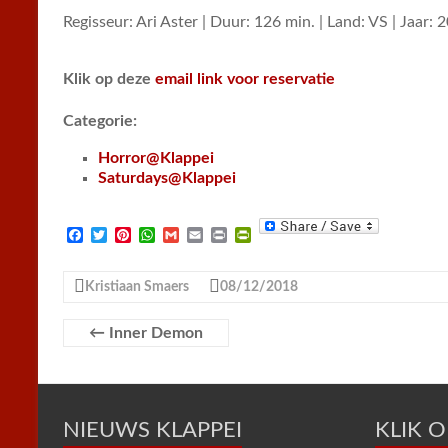
Regisseur: Ari Aster | Duur: 126 min. | Land: VS | Jaar: 
Klik op deze
email link voor reservatie
Categorie:
Horror@Klappei
Saturdays@Klappei
F
T
P
W
G
E
P
P
a
w
i
h
m
m
r
r
c
i
n
a
a
a
i
i
e
t
t
t
i
i
n
n
Kristiaan Smaers
08/12/2018
b
t
e
s
l
l
t
t
o
e
r
A
F
o
r
e
p
r
←
Inner Demon
k
s
p
i
t
e
n
d
l
NIEUWS KLAPPEI
y
KLIK 