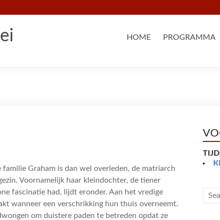
ei
HOME
PROGRAMMA
VO
TIJ
K
familie Graham is dan wel overleden, de matriarch
zin. Voornamelijk haar kleindochter, de tiener
ne fascinatie had, lijdt eronder. Aan het vredige
kt wanneer een verschrikking hun thuis overneemt.
edwongen om duistere paden te betreden opdat ze