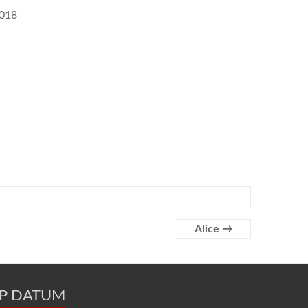
2018
Alice
→
OP DATUM