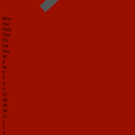
Mon
Tue
Wed
Thu
Fri
Sat
Sun
M
T
W
T
F
S
S
27
28
29
30
31
1
2
3