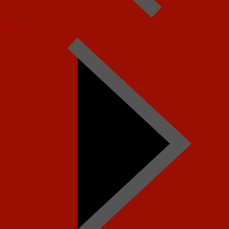
Today