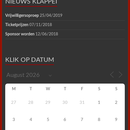
NIEUWS KLAPPEI
Vrijwilligersoproep
25/04/2019
Ticketprijzen
07/11/2018
Sponsor worden
12/06/2018
KLIK OP DATUM
M
T
W
T
F
S
S
27
28
29
30
31
1
2
3
4
5
6
7
8
9