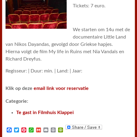
Tickets: 7 euro.
We starten om 14u met de
documentaire Little Land
van Nikos Dayandas, gevolgd door Griekse hapjes.
Hierna volgt de film My life in Ruins met Nia Vandals en
Richard Dreyfus.
Regisseur: | Duur: min. | Land: | Jaar:
Klik op deze
email link voor reservatie
Categorie:
Te gast in Filmhuis Klappei
F
T
P
W
G
E
P
P
a
w
i
h
m
m
r
r