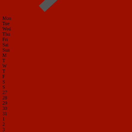
Mon
Tue
Wed
Thu
Fri
Sat
Sun
M
T
W
T
F
S
S
27
28
29
30
31
1
2
3