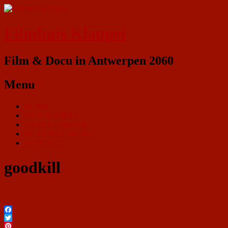
Filmhuis Klappei
Film & Docu in Antwerpen 2060
Menu
HOME
PROGRAMMA
ZAALVERHUUR
KLAPPEI CINEMA
CONTACT
goodkill
Facebook
Twitter