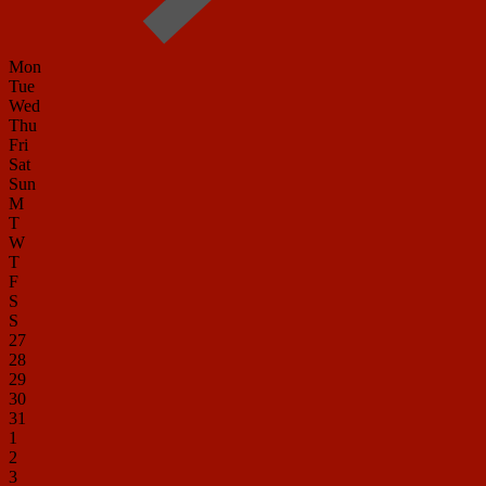
Mon
Tue
Wed
Thu
Fri
Sat
Sun
M
T
W
T
F
S
S
27
28
29
30
31
1
2
3