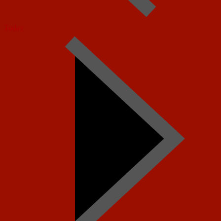
Today