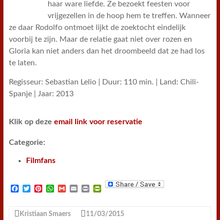
haar ware liefde. Ze bezoekt feesten voor
vrijgezellen in de hoop hem te treffen. Wanneer
ze daar Rodolfo ontmoet lijkt de zoektocht eindelijk
voorbij te zijn. Maar de relatie gaat niet over rozen en
Gloria kan niet anders dan het droombeeld dat ze had los
te laten.
Regisseur: Sebastian Lelio | Duur: 110 min. | Land: Chili-
Spanje | Jaar: 2013
Klik op deze
email link voor reservatie
Categorie:
Filmfans
F
T
P
W
G
E
P
P
a
w
i
h
m
m
r
r
c
i
n
a
a
a
i
i
e
t
t
t
i
i
n
n
Kristiaan Smaers
11/03/2015