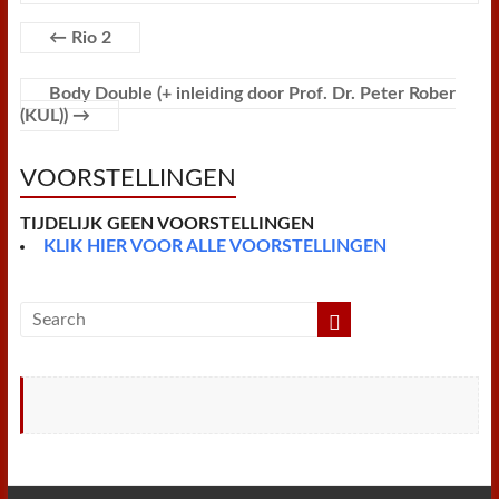
b
t
e
s
l
l
t
t
o
e
r
A
F
o
r
e
p
r
←
Rio 2
k
s
p
i
t
e
n
Body Double (+ inleiding door Prof. Dr. Peter Rober
d
(KUL))
→
l
y
VOORSTELLINGEN
TIJDELIJK GEEN VOORSTELLINGEN
KLIK HIER VOOR ALLE VOORSTELLINGEN