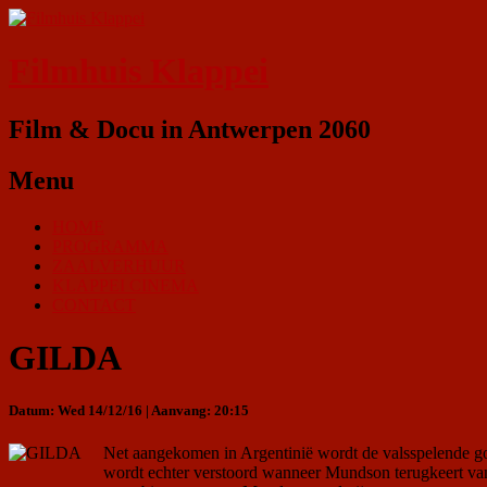
Filmhuis Klappei
Film & Docu in Antwerpen 2060
Menu
HOME
PROGRAMMA
ZAALVERHUUR
KLAPPEI CINEMA
CONTACT
GILDA
Datum: Wed 14/12/16 | Aanvang: 20:15
Net aangekomen in Argentinië wordt de valsspelende go
wordt echter verstoord wanneer Mundson terugkeert van 