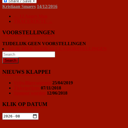
PrintFriendly
Kristiaan Smaers
14/12/2016
←
12 Angry Men
TRACEROUTE
→
VOORSTELLINGEN
TIJDELIJK GEEN VOORSTELLINGEN
KLIK HIER VOOR ALLE VOORSTELLINGEN
NIEUWS KLAPPEI
Vrijwilligersoproep
25/04/2019
Ticketprijzen
07/11/2018
Sponsor worden
12/06/2018
KLIK OP DATUM