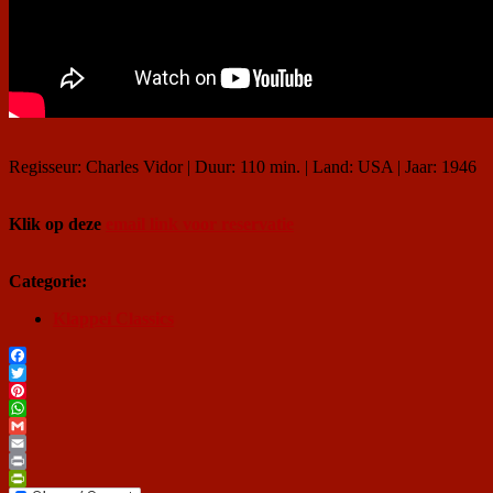
Regisseur: Charles Vidor | Duur: 110 min. | Land: USA | Jaar: 1946
Klik op deze
email link voor reservatie
Categorie:
Klappei Classics
Facebook
Twitter
Pinterest
WhatsApp
Gmail
Email
Print