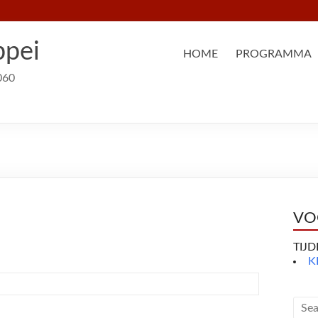
ppei
HOME
PROGRAMMA
060
VO
TIJ
K