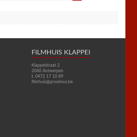
FILMHUIS KLAPPEI
Klappeistraat 2
2060 Antwerpen
t. 0472 17 10 89
filmhuis@proximus.be