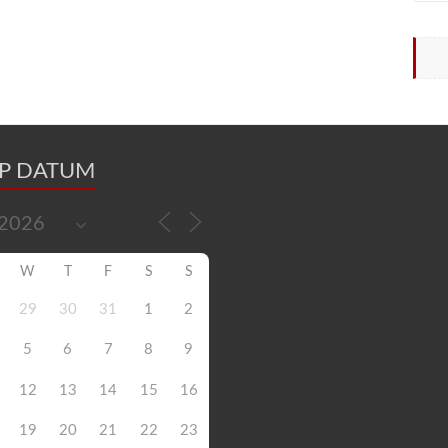
OP DATUM
W
T
F
S
S
29
30
31
1
2
5
6
7
8
9
12
13
14
15
16
19
20
21
22
23