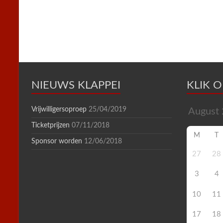
k
s
p
i
t
e
n
d
l
y
NIEUWS KLAPPEI
KLIK 
Vrijwilligersoproep
25/04/2019
Ticketprijzen
07/11/2018
M
T
Sponsor worden
12/06/2018
27
28
3
4
10
11
17
18