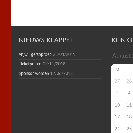
n
d
l
y
NIEUWS KLAPPEI
KLIK 
Vrijwilligersoproep
25/04/2019
Ticketprijzen
07/11/2018
M
T
Sponsor worden
12/06/2018
27
28
3
4
10
11
17
18
24
25