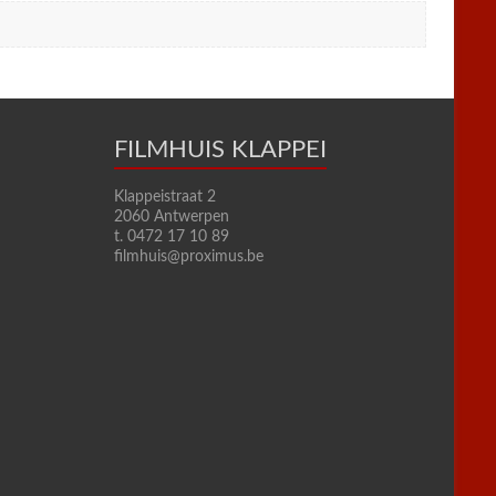
FILMHUIS KLAPPEI
Klappeistraat 2
2060 Antwerpen
t. 0472 17 10 89
filmhuis@proximus.be