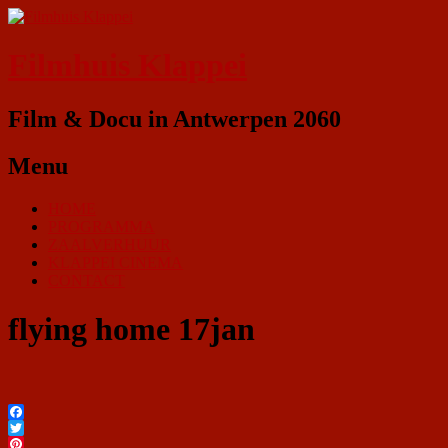
Filmhuis Klappei
Film & Docu in Antwerpen 2060
Menu
HOME
PROGRAMMA
ZAALVERHUUR
KLAPPEI CINEMA
CONTACT
flying home 17jan
Facebook
Twitter