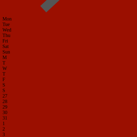
Mon
Tue
Wed
Thu
Fri
Sat
Sun
M
T
W
T
F
S
S
27
28
29
30
31
1
2
3