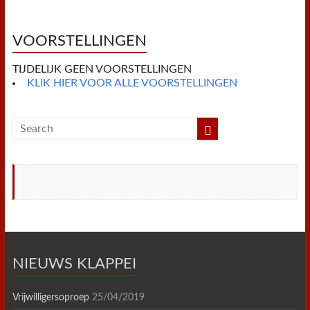
o
e
r
A
F
o
r
e
p
r
k
s
p
i
t
e
VOORSTELLINGEN
n
d
TIJDELIJK GEEN VOORSTELLINGEN
l
y
KLIK HIER VOOR ALLE VOORSTELLINGEN
NIEUWS KLAPPEI
Vrijwilligersoproep
25/04/2019