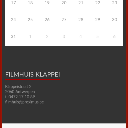
17
18
19
20
21
22
23
24
25
26
27
28
29
30
31
1
2
3
4
5
6
FILMHUIS KLAPPEI
Klappeistraat 2
2060 Antwerpen
t. 0472 17 10 89
filmhuis@proximus.be