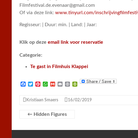
Filmfestival.de.evenaar@gmail.com
Of via deze link:
www.tinyurl.com/inschrijvingfilmfesti
Regisseur: | Duur: min. | Land: | Jaar:
Klik op deze
email link voor reservatie
Categorie:
Te gast in Filmhuis Klappei
F
T
P
W
G
E
P
P
a
w
i
h
m
m
r
r
c
i
n
a
a
a
i
i
e
t
t
t
i
i
n
n
Kristiaan Smaers
16/02/2019
b
t
e
s
l
l
t
t
o
e
r
A
F
o
r
e
p
r
←
Hidden Figures
k
s
p
i
t
e
n
d