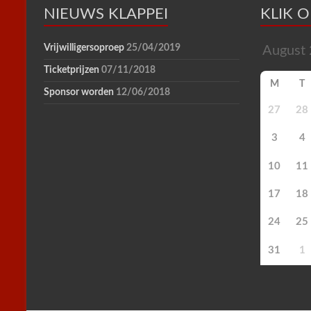
l
NIEUWS KLAPPEI
y
KLIK 
Vrijwilligersoproep
25/04/2019
Ticketprijzen
07/11/2018
M
T
Sponsor worden
12/06/2018
27
28
3
4
10
11
17
18
24
25
31
1