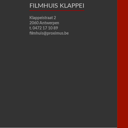
FILMHUIS KLAPPEI
Klappeistraat 2
2060 Antwerpen
t. 0472 17 10 89
filmhuis@proximus.be