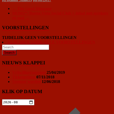
←
The Good Dinosaur
MOM1*: Buena Vista Social Club + debat met sprekers
en zaal
→
VOORSTELLINGEN
TIJDELIJK GEEN VOORSTELLINGEN
KLIK HIER VOOR ALLE VOORSTELLINGEN
NIEUWS KLAPPEI
Vrijwilligersoproep
25/04/2019
Ticketprijzen
07/11/2018
Sponsor worden
12/06/2018
KLIK OP DATUM