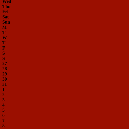
Wed
Thu
Fri
Sat
Sun
M
T
W
T
F
S
S
27
28
29
30
31
1
2
3
4
5
6
7
8