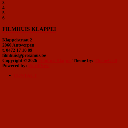
3
4
5
6
FILMHUIS KLAPPEI
Klappeistraat 2
2060 Antwerpen
t. 0472 17 10 89
filmhuis@proximus.be
Copyright © 2026
Filmhuis Klappei
Theme by:
ThemeGrill
Powered by:
WordPress
CONTACT