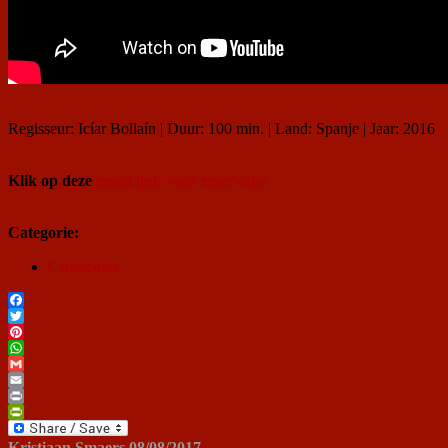
Regisseur: Icíar Bollaín | Duur: 100 min. | Land: Spanje | Jaar: 2016
Klik op deze
email link voor reservatie
Categorie:
Cultacolor
Facebook
Twitter
Pinterest
WhatsApp
Gmail
Email
Print
PrintFriendly
Kristiaan Smaers
08/08/2017