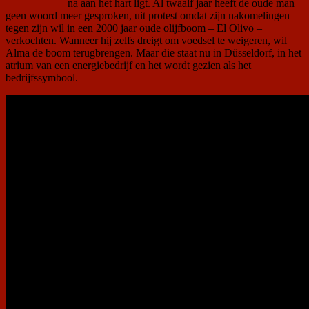
na aan het hart ligt. Al twaalf jaar heeft de oude man
geen woord meer gesproken, uit protest omdat zijn nakomelingen
tegen zijn wil in een 2000 jaar oude olijfboom – El Olivo –
verkochten. Wanneer hij zelfs dreigt om voedsel te weigeren, wil
Alma de boom terugbrengen. Maar die staat nu in Düsseldorf, in het
atrium van een energiebedrijf en het wordt gezien als het
bedrijfssymbool.