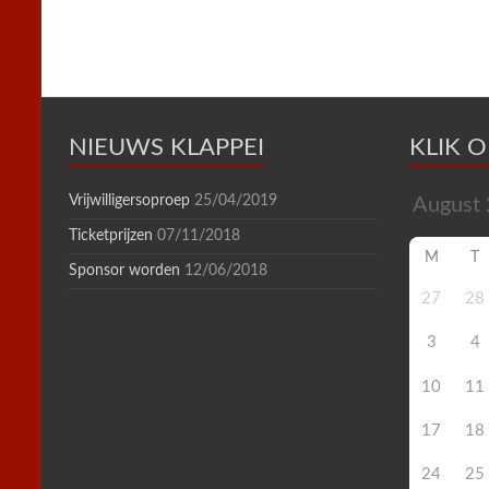
n
d
l
y
NIEUWS KLAPPEI
KLIK 
Vrijwilligersoproep
25/04/2019
Ticketprijzen
07/11/2018
M
T
Sponsor worden
12/06/2018
27
28
3
4
10
11
17
18
24
25