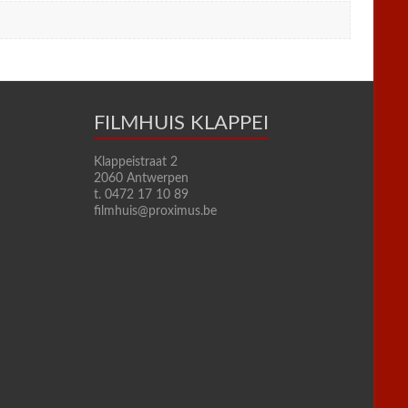
FILMHUIS KLAPPEI
Klappeistraat 2
2060 Antwerpen
t. 0472 17 10 89
filmhuis@proximus.be