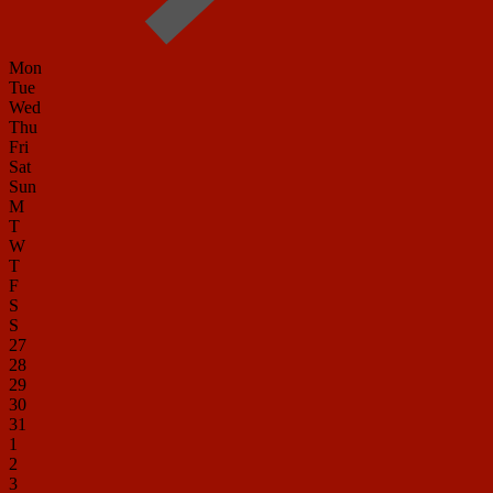
Mon
Tue
Wed
Thu
Fri
Sat
Sun
M
T
W
T
F
S
S
27
28
29
30
31
1
2
3