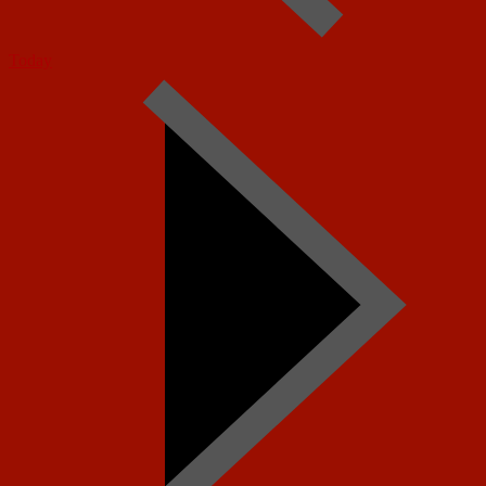
Today