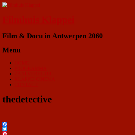
Filmhuis Klappei
Film & Docu in Antwerpen 2060
Menu
HOME
PROGRAMMA
ZAALVERHUUR
KLAPPEI CINEMA
CONTACT
thedetective
Facebook
Twitter