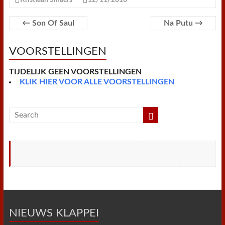
Kristiaan Smaers
12/11/2016
b
t
e
s
l
l
t
t
o
e
r
A
F
o
r
e
p
r
←
Son Of Saul
Na Putu
→
k
s
p
i
t
e
n
VOORSTELLINGEN
d
l
y
TIJDELIJK GEEN VOORSTELLINGEN
KLIK HIER VOOR ALLE VOORSTELLINGEN
NIEUWS KLAPPEI