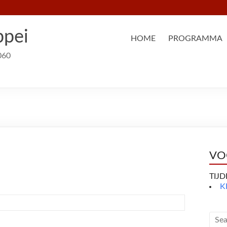
ppei
HOME
PROGRAMMA
060
VO
TIJ
K