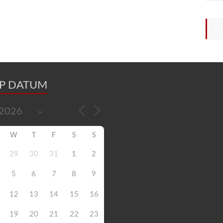
OP DATUM
W
T
F
S
S
29
30
31
1
2
5
6
7
8
9
12
13
14
15
16
19
20
21
22
23