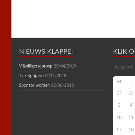
k
s
p
i
t
e
n
d
l
y
NIEUWS KLAPPEI
KLIK 
Vrijwilligersoproep
25/04/2019
Ticketprijzen
07/11/2018
M
T
Sponsor worden
12/06/2018
27
28
3
4
10
11
17
18