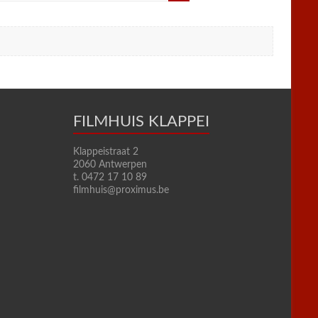
FILMHUIS KLAPPEI
Klappeistraat 2
2060 Antwerpen
t. 0472 17 10 89
filmhuis@proximus.be