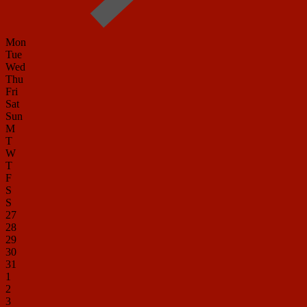
Mon
Tue
Wed
Thu
Fri
Sat
Sun
M
T
W
T
F
S
S
27
28
29
30
31
1
2
3