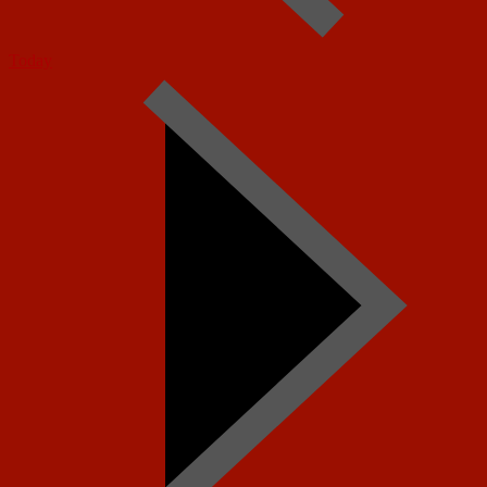
Today