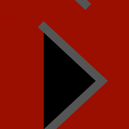
Today