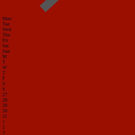
Mon
Tue
Wed
Thu
Fri
Sat
Sun
M
T
W
T
F
S
S
27
28
29
30
31
1
2
3