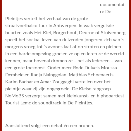
documentai
re De
Pleintjes vertelt het verhaal van de grote
straatvoetbalcultuur in Antwerpen. In vaak verguisde
buurten zoals Het Kiel, Borgerhout, Deurne of Stuivenberg
speelt het sociaal leven van duizenden jongeren zich van ‘s
morgens vroeg tot ‘s avonds laat af op straten en pleinen.
In een harde omgeving groeien ze op en leren ze de wereld
kennen, maar bovenal dromen ze – net als iedereen – van
een grote toekomst. Onder meer Rode Duivels Moussa
Dembele en Radja Nainggolan, Matthias Schoenaerts,
Karim Bachar en Amar Zouggaghi vertellen over het
pleintje waar zij zijn opgegroeid. De Kielse rapgroep
NoMoBS verzorgt samen met kleinkunst- en hiphopartiest
Tourist Lemc de soundtrack in De Pleintjes.
Aansluitend volgt een debat én een brunch.