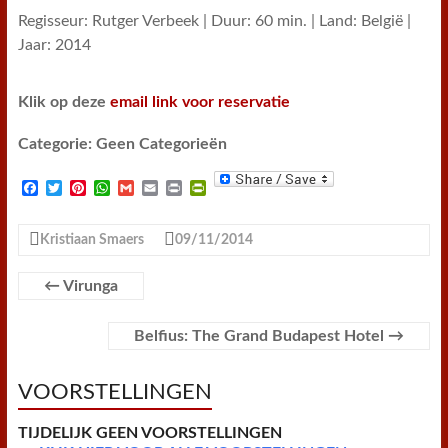
Regisseur: Rutger Verbeek | Duur: 60 min. | Land: België |
Jaar: 2014
Klik op deze
email link voor reservatie
Categorie: Geen Categorieën
F
T
P
W
G
E
P
P
a
w
i
h
m
m
r
r
c
i
n
a
a
a
i
i
e
t
t
t
i
i
n
n
Kristiaan Smaers
09/11/2014
b
t
e
s
l
l
t
t
o
e
r
A
F
o
r
e
p
r
←
Virunga
k
s
p
i
t
e
n
Belfius: The Grand Budapest Hotel
→
d
l
y
VOORSTELLINGEN
TIJDELIJK GEEN VOORSTELLINGEN