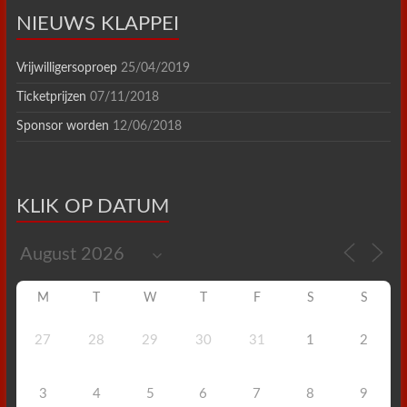
NIEUWS KLAPPEI
Vrijwilligersoproep
25/04/2019
Ticketprijzen
07/11/2018
Sponsor worden
12/06/2018
KLIK OP DATUM
M
T
W
T
F
S
S
27
28
29
30
31
1
2
3
4
5
6
7
8
9