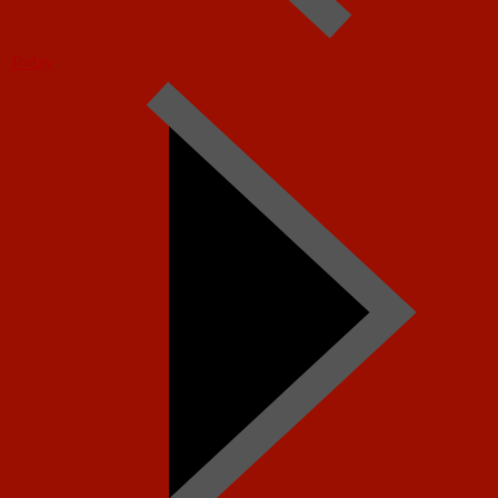
Today