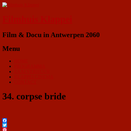
Filmhuis Klappei
Film & Docu in Antwerpen 2060
Menu
HOME
PROGRAMMA
ZAALVERHUUR
KLAPPEI CINEMA
CONTACT
34. corpse bride
Facebook
Twitter