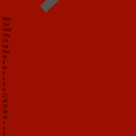
Mon
Tue
Wed
Thu
Fri
Sat
Sun
M
T
W
T
F
S
S
27
28
29
30
31
1
2
3