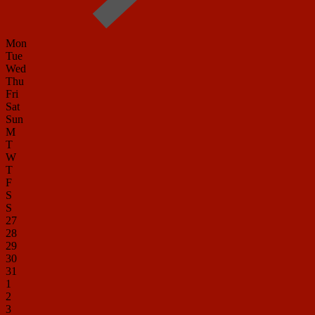
Mon
Tue
Wed
Thu
Fri
Sat
Sun
M
T
W
T
F
S
S
27
28
29
30
31
1
2
3