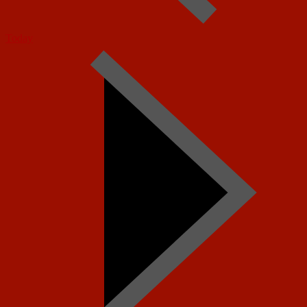
Today