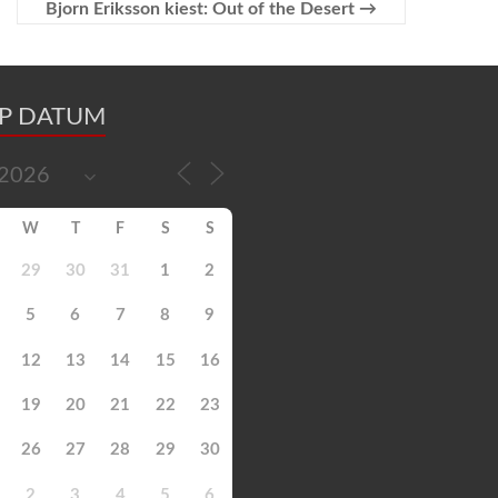
Bjorn Eriksson kiest: Out of the Desert
→
OP DATUM
W
T
F
S
S
29
30
31
1
2
5
6
7
8
9
12
13
14
15
16
19
20
21
22
23
26
27
28
29
30
2
3
4
5
6