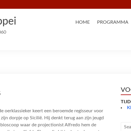
ppei
HOME
PROGRAMMA
060
VO
5
TIJ
K
nde oerklassieker keert een beroemde regisseur voor
zijn dorpje op Sicilië. Hij denkt terug aan zijn jeugd
o bioscoop waar de projectionist Alfredo hem de