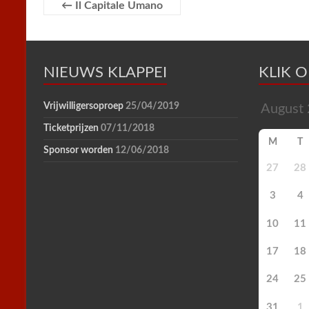
o
r
e
p
r
←
Il Capitale Umano
k
s
p
i
t
e
n
d
l
NIEUWS KLAPPEI
y
KLIK 
Vrijwilligersoproep
25/04/2019
Ticketprijzen
07/11/2018
M
T
Sponsor worden
12/06/2018
27
28
3
4
10
11
17
18
24
25
31
1