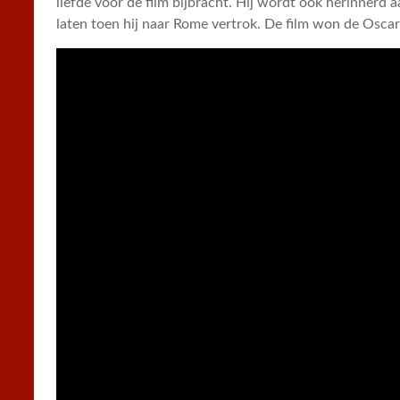
liefde voor de film bijbracht. Hij wordt ook herinnerd aa
laten toen hij naar Rome vertrok. De film won de Oscar