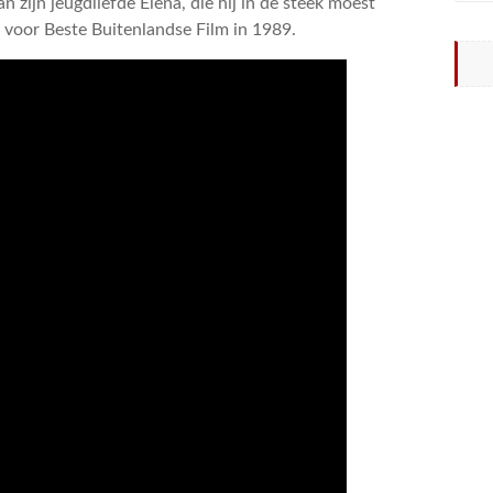
n zijn jeugdliefde Elena, die hij in de steek moest
 voor Beste Buitenlandse Film in 1989.