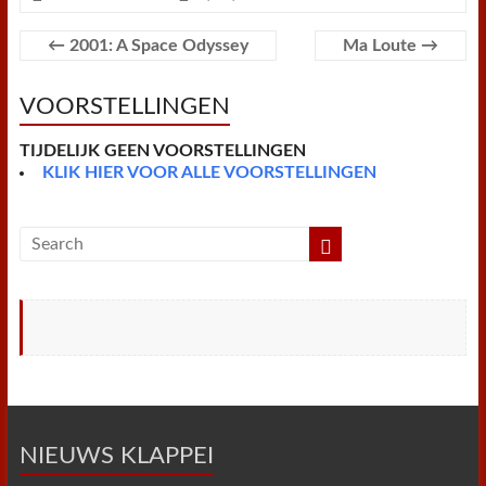
b
t
e
s
l
l
t
t
o
e
r
A
F
o
r
e
p
r
←
2001: A Space Odyssey
Ma Loute
→
k
s
p
i
t
e
n
VOORSTELLINGEN
d
l
y
TIJDELIJK GEEN VOORSTELLINGEN
KLIK HIER VOOR ALLE VOORSTELLINGEN
NIEUWS KLAPPEI