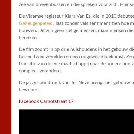
zee van brievenbussen en die spreken voor zich. Hier w
De Vlaamse regisseur Klara Van Es, die in 2010 debute
Geheugenpaleis
, laat zonder vals sentiment zien hoe 
bouwen. Dit zijn geen zielige mensen, maar mensen die
bereiken.
De film zoomt in op drie huishoudens in het gebouw die
tussen twee werelden en een ongewisse toekomst. Ze ge
transitie van de ene maatschappij naar de andere hun ze
compleet veranderd.
De jazzy soundtrack van Jef Neve brengt het gebouw t
bewoners.
Facebook Carnotstraat 17