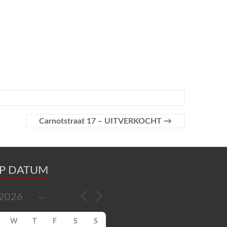
Carnotstraat 17 – UITVERKOCHT
→
OP DATUM
W
T
F
S
S