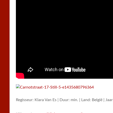
Regisseur: Klara Van Es | Duur: min. | Land: België | Jaa