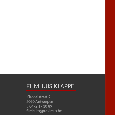
FILMHUIS KLAPPEI
Klappeistraat 2
2060 Antwerpen
t. 0472 17 10 89
filmhuis@proximus.be