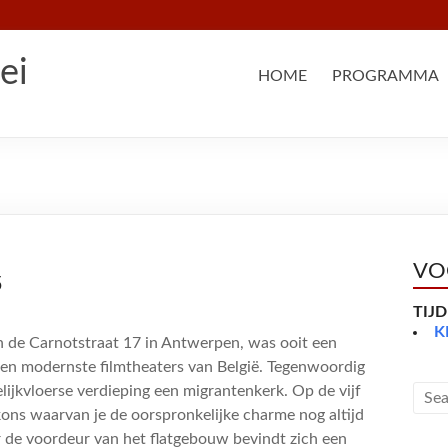
ei
HOME
PROGRAMMA
VO
5
TIJ
K
 de Carnotstraat 17 in Antwerpen, was ooit een
 en modernste filmtheaters van België. Tegenwoordig
elijkvloerse verdieping een migrantenkerk. Op de vijf
ons waarvan je de oorspronkelijke charme nog altijd
r de voordeur van het flatgebouw bevindt zich een