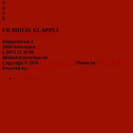
3
4
5
6
FILMHUIS KLAPPEI
Klappeistraat 2
2060 Antwerpen
t. 0472 17 10 89
filmhuis@proximus.be
Copyright © 2026
Filmhuis Klappei
Theme by:
ThemeGrill
Powered by:
WordPress
CONTACT