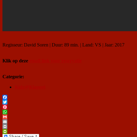
Regisseur: David Soren | Duur: 89 min. | Land: VS | Jaar: 2017
Klik op deze
email link voor reservatie
Categorie:
Kidz@Klappei
Facebook
Twitter
Pinterest
WhatsApp
Gmail
Email
Print
PrintFriendly