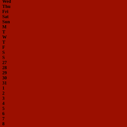
Wed
Thu
Fri
Sat
Sun
M
T
W
T
F
S
S
27
28
29
30
31
1
2
3
4
5
6
7
8