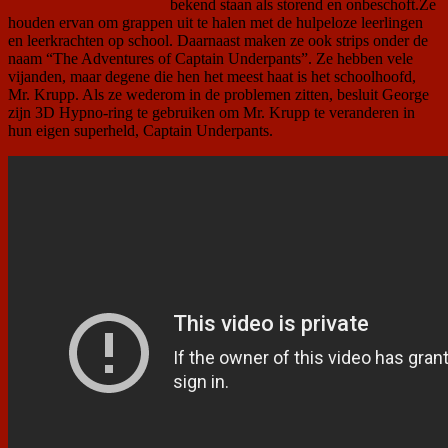
bekend staan als storend en onbeschoft.Ze
houden ervan om grappen uit te halen met de hulpeloze leerlingen
en leerkrachten op school. Daarnaast maken ze ook strips onder de
naam “The Adventures of Captain Underpants”. Ze hebben vele
vijanden, maar degene die hen het meest haat is het schoolhoofd,
Mr. Krupp. Als ze wederom in de problemen zitten, besluit George
zijn 3D Hypno-ring te gebruiken om Mr. Krupp te veranderen in
hun eigen superheld, Captain Underpants.