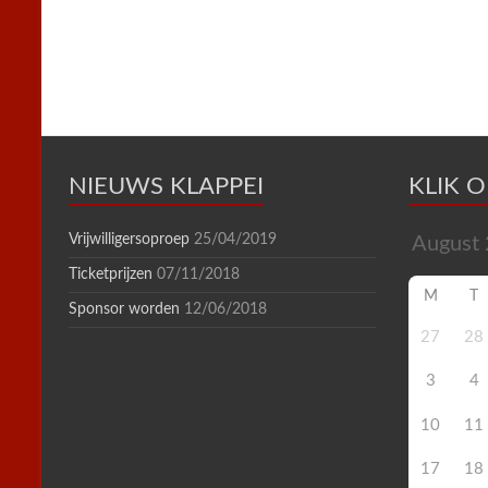
k
s
p
i
t
e
n
d
l
y
NIEUWS KLAPPEI
KLIK 
Vrijwilligersoproep
25/04/2019
Ticketprijzen
07/11/2018
M
T
Sponsor worden
12/06/2018
27
28
3
4
10
11
17
18