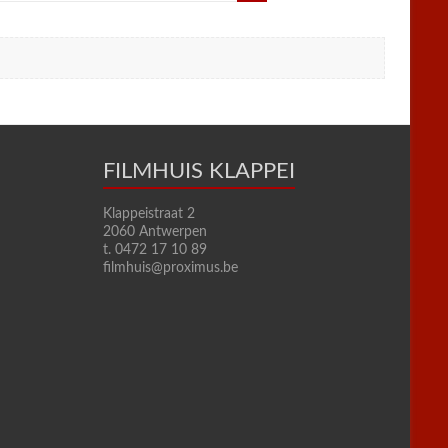
FILMHUIS KLAPPEI
Klappeistraat 2
2060 Antwerpen
t. 0472 17 10 89
filmhuis@proximus.be