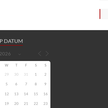
OP DATUM
W
T
F
S
S
29
30
31
1
2
5
6
7
8
9
12
13
14
15
16
19
20
21
22
23