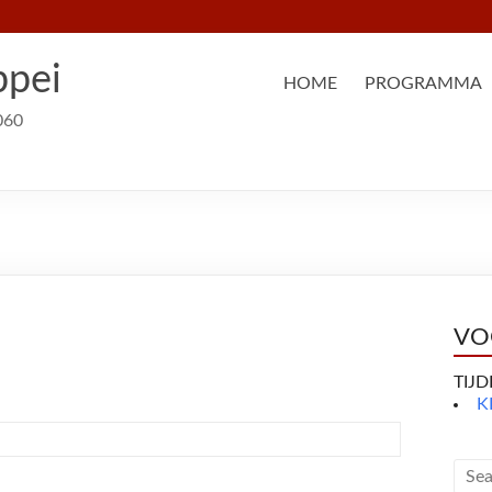
ppei
HOME
PROGRAMMA
060
VO
TIJ
K