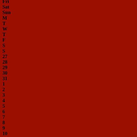
Fri
Sat
Sun
M
T
W
T
F
S
S
27
28
29
30
31
1
2
3
4
5
6
7
8
9
10