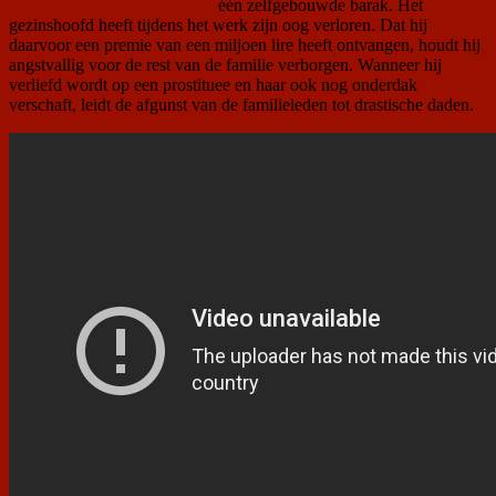
één zelfgebouwde barak. Het
gezinshoofd heeft tijdens het werk zijn oog verloren. Dat hij
daarvoor een premie van een miljoen lire heeft ontvangen, houdt hij
angstvallig voor de rest van de familie verborgen. Wanneer hij
verliefd wordt op een prostituee en haar ook nog onderdak
verschaft, leidt de afgunst van de familieleden tot drastische daden.