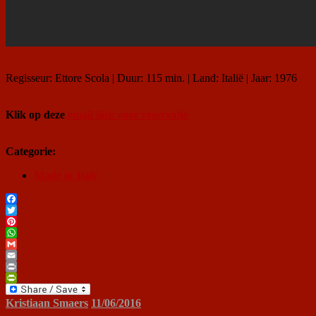
Regisseur: Ettore Scola | Duur: 115 min. | Land: Italië | Jaar: 1976
Klik op deze
email link voor reservatie
Categorie:
Made in Italy
Facebook
Twitter
Pinterest
WhatsApp
Gmail
Email
Print
PrintFriendly
Kristiaan Smaers
11/06/2016