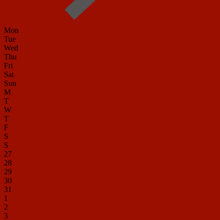
Mon
Tue
Wed
Thu
Fri
Sat
Sun
M
T
W
T
F
S
S
27
28
29
30
31
1
2
3