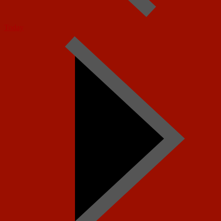
Today