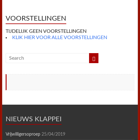
o
e
r
A
F
o
r
e
p
r
k
s
p
i
t
e
VOORSTELLINGEN
n
d
TIJDELIJK GEEN VOORSTELLINGEN
l
y
KLIK HIER VOOR ALLE VOORSTELLINGEN
NIEUWS KLAPPEI
Vrijwilligersoproep
25/04/2019