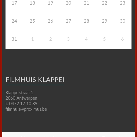
17
18
19
20
21
22
23
24
25
26
27
28
29
30
31
1
2
3
4
5
6
FILMHUIS KLAPPEI
Klappeistraat 2
2060 Antwerpen
t. 0472 17 10 89
filmhuis@proximus.be