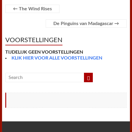
o
e
r
A
F
o
r
e
p
r
←
The Wind Rises
k
s
p
i
t
e
n
De Pinguins van Madagascar
→
d
l
y
VOORSTELLINGEN
TIJDELIJK GEEN VOORSTELLINGEN
KLIK HIER VOOR ALLE VOORSTELLINGEN