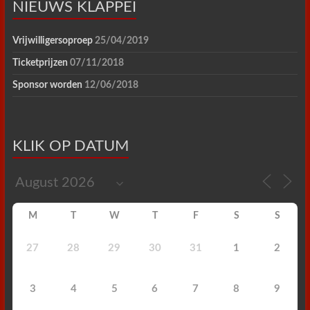
NIEUWS KLAPPEI
Vrijwilligersoproep
25/04/2019
Ticketprijzen
07/11/2018
Sponsor worden
12/06/2018
KLIK OP DATUM
M
T
W
T
F
S
S
27
28
29
30
31
1
2
3
4
5
6
7
8
9