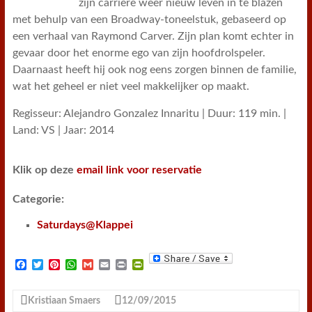
zijn carrière weer nieuw leven in te blazen
met behulp van een Broadway-toneelstuk, gebaseerd op
een verhaal van Raymond Carver. Zijn plan komt echter in
gevaar door het enorme ego van zijn hoofdrolspeler.
Daarnaast heeft hij ook nog eens zorgen binnen de familie,
wat het geheel er niet veel makkelijker op maakt.
Regisseur: Alejandro Gonzalez Innaritu | Duur: 119 min. |
Land: VS | Jaar: 2014
Klik op deze
email link voor reservatie
Categorie:
Saturdays@Klappei
F
T
P
W
G
E
P
P
a
w
i
h
m
m
r
r
c
i
n
a
a
a
i
i
e
t
t
t
i
i
n
n
Kristiaan Smaers
12/09/2015
b
t
e
s
l
l
t
t