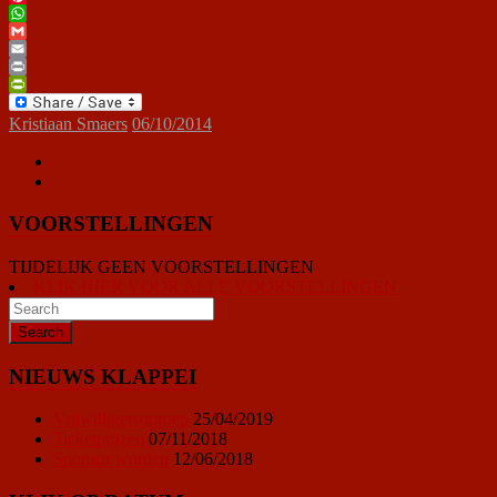
Pinterest
WhatsApp
Gmail
Email
Print
PrintFriendly
Kristiaan Smaers
06/10/2014
VOORSTELLINGEN
TIJDELIJK GEEN VOORSTELLINGEN
KLIK HIER VOOR ALLE VOORSTELLINGEN
NIEUWS KLAPPEI
Vrijwilligersoproep
25/04/2019
Ticketprijzen
07/11/2018
Sponsor worden
12/06/2018