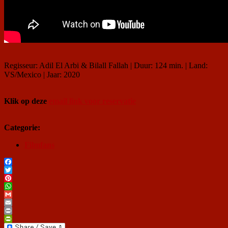
Regisseur: Adil El Arbi & Bilall Fallah | Duur: 124 min. | Land:
VS/Mexico | Jaar: 2020
Klik op deze
email link voor reservatie
Categorie:
Filmfans
Facebook
Twitter
Pinterest
WhatsApp
Gmail
Email
Print
PrintFriendly