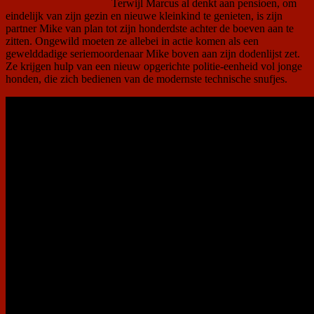
Terwijl Marcus al denkt aan pensioen, om
eindelijk van zijn gezin en nieuwe kleinkind te genieten, is zijn
partner Mike van plan tot zijn honderdste achter de boeven aan te
zitten. Ongewild moeten ze allebei in actie komen als een
gewelddadige seriemoordenaar Mike boven aan zijn dodenlijst zet.
Ze krijgen hulp van een nieuw opgerichte politie-eenheid vol jonge
honden, die zich bedienen van de modernste technische snufjes.