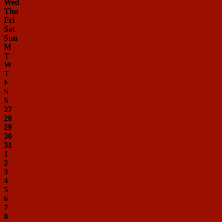
Wed
Thu
Fri
Sat
Sun
M
T
W
T
F
S
S
27
28
29
30
31
1
2
3
4
5
6
7
8