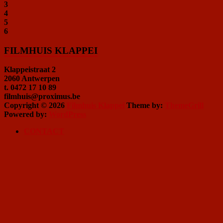
3
4
5
6
FILMHUIS KLAPPEI
Klappeistraat 2
2060 Antwerpen
t. 0472 17 10 89
filmhuis@proximus.be
Copyright © 2026
Filmhuis Klappei
Theme by:
ThemeGrill
Powered by:
WordPress
CONTACT