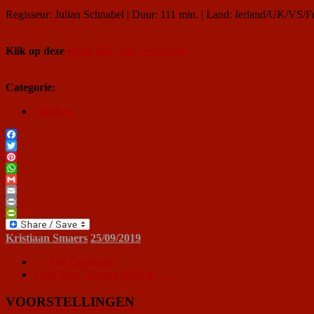
Regisseur: Julian Schnabel | Duur: 111 min. | Land: Ierland/UK/VS/F
Klik op deze
email link voor reservatie
Categorie:
Filmfans
Facebook
Twitter
Pinterest
WhatsApp
Gmail
Email
Print
PrintFriendly
Kristiaan Smaers
25/09/2019
←
The Graduate
Cold War (Zimna Wojna)
→
VOORSTELLINGEN