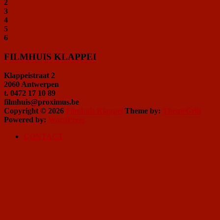
2
3
4
5
6
FILMHUIS KLAPPEI
Klappeistraat 2
2060 Antwerpen
t. 0472 17 10 89
filmhuis@proximus.be
Copyright © 2026
Filmhuis Klappei
Theme by:
ThemeGrill
Powered by:
WordPress
CONTACT