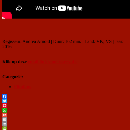
Regisseur: Andrea Arnold | Duur: 162 min. | Land: VK, VS | Jaar:
2016
Klik op deze
email link voor reservatie
Categorie:
Filmfans
Facebook
Twitter
Pinterest
WhatsApp
Gmail
Email
Print