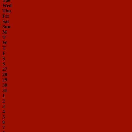
Tue
Wed
Thu
Fri
Sat
Sun
M
T
W
T
F
S
S
27
28
29
30
31
1
2
3
4
5
6
7