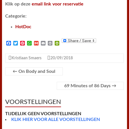
Klik op deze
email link voor reservatie
Categorie:
HotDoc
F
T
P
W
G
E
P
P
a
w
i
h
m
m
r
r
c
i
n
a
a
a
i
i
e
t
t
t
i
i
n
n
Kristiaan Smaers
20/09/2018
b
t
e
s
l
l
t
t
o
e
r
A
F
o
r
e
p
r
←
On Body and Soul
k
s
p
i
t
e
n
69 Minutes of 86 Days
→
d
l
y
VOORSTELLINGEN
TIJDELIJK GEEN VOORSTELLINGEN
KLIK HIER VOOR ALLE VOORSTELLINGEN