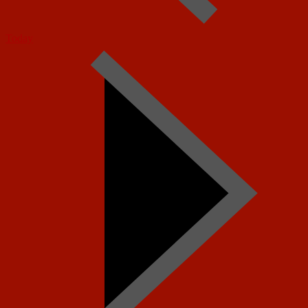
Today