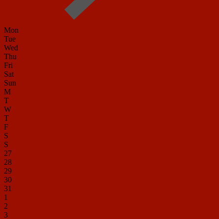
Mon
Tue
Wed
Thu
Fri
Sat
Sun
M
T
W
T
F
S
S
27
28
29
30
31
1
2
3