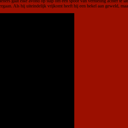
ieners gaat elke avond op stap om een spoor van vernieling achter te lat
ergaan. Als hij uiteindelijk vrijkomt heeft hij een hekel aan geweld, ma