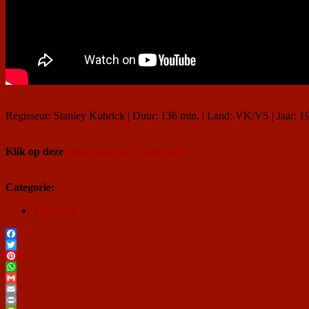
Regisseur: Stanley Kubrick | Duur: 136 min. | Land: VK/VS | Jaar: 1
Klik op deze
email link voor reservatie
Categorie:
Filmfans
Facebook
Twitter
Pinterest
WhatsApp
Gmail
Email