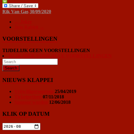
Print
PrintFriendly
Rik Van Gas
30/09/2020
←
Joker
Jojo Rabbit
→
VOORSTELLINGEN
TIJDELIJK GEEN VOORSTELLINGEN
KLIK HIER VOOR ALLE VOORSTELLINGEN
NIEUWS KLAPPEI
Vrijwilligersoproep
25/04/2019
Ticketprijzen
07/11/2018
Sponsor worden
12/06/2018
KLIK OP DATUM