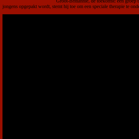
Groot-Brittannië, de toekomst: een groep t
jongens opgepakt wordt, stemt hij toe om een speciale therapie te ond