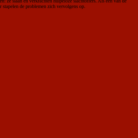
en: ze slaan en verkrachten hulpeloze slachtoffers. Als één van de
ar stapelen de problemen zich vervolgens op.