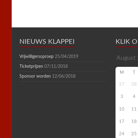
n
d
l
y
NIEUWS KLAPPEI
KLIK 
Vrijwilligersoproep
25/04/2019
Ticketprijzen
07/11/2018
M
T
Sponsor worden
12/06/2018
27
28
3
4
10
11
17
18
24
25