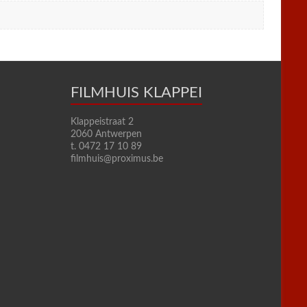
FILMHUIS KLAPPEI
Klappeistraat 2
2060 Antwerpen
t. 0472 17 10 89
filmhuis@proximus.be