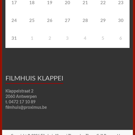
17
18
19
20
21
22
23
24
25
26
27
28
29
30
31
1
2
3
4
5
6
FILMHUIS KLAPPEI
Klappeistraat 2
2060 Antwerpen
t. 0472 17 10 89
filmhuis@proximus.be