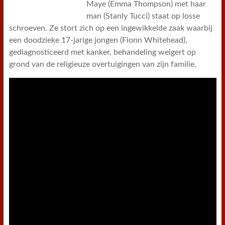
Maye (Emma Thompson) met haar
man (Stanly Tucci) staat op losse
schroeven. Ze stort zich op een ingewikkelde zaak waarbij
een doodzieke 17-jarige jongen (Fionn Whitehead),
gediagnosticeerd met kanker, behandeling weigert op
grond van de religieuze overtuigingen van zijn familie.