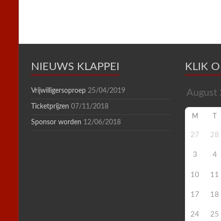
n
d
l
y
NIEUWS KLAPPEI
KLIK 
Vrijwilligersoproep
25/04/2019
Ticketprijzen
07/11/2018
M
T
Sponsor worden
12/06/2018
27
28
3
4
10
11
17
18
24
25