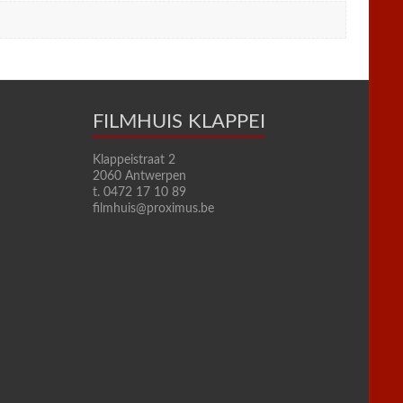
FILMHUIS KLAPPEI
Klappeistraat 2
2060 Antwerpen
t. 0472 17 10 89
filmhuis@proximus.be