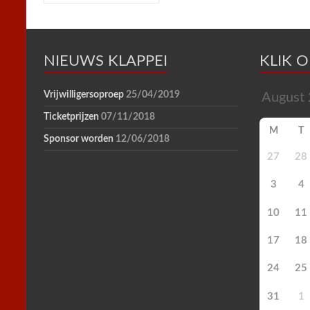
k
s
p
i
t
e
n
d
l
NIEUWS KLAPPEI
y
KLIK 
Vrijwilligersoproep
25/04/2019
Ticketprijzen
07/11/2018
M
T
Sponsor worden
12/06/2018
27
28
3
4
10
11
17
18
24
25
31
1