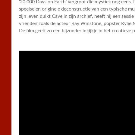
‘20.000 Days on Earth’ vergroot die mystiek nog eens. D
speelse en originele deconstructie van een typische m
zijn leven duikt Cave in zijn archief, heeft hij een sess
vrienden zoals de acteur Ray Winstone, popster Kylie 
De film geeft zo een bijzonder inkijkje in het creatiev