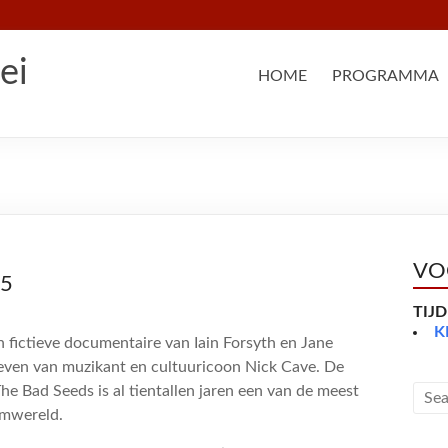
ei
HOME
PROGRAMMA
VO
15
TIJ
K
n fictieve documentaire van Iain Forsyth en Jane
 leven van muzikant en cultuuricoon Nick Cave. De
e Bad Seeds is al tientallen jaren een van de meest
lmwereld.