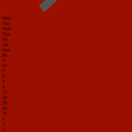
Mon
Tue
Wed
Thu
Fri
Sat
Sun
M
T
W
T
F
S
S
27
28
29
30
31
1
2
3