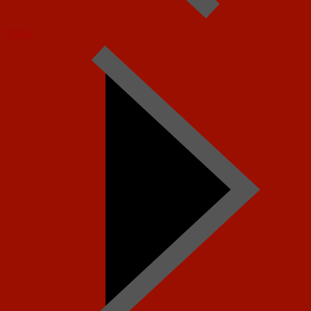
Today