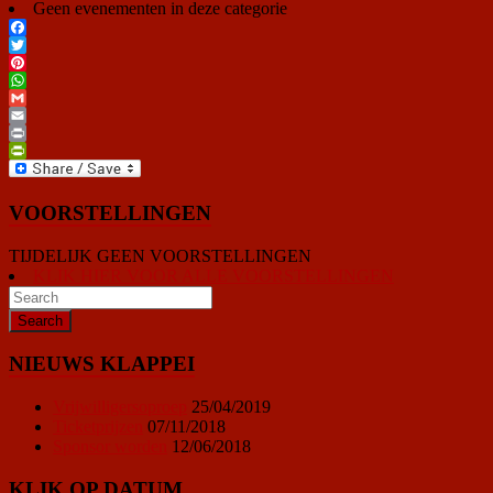
Geen evenementen in deze categorie
Facebook
Twitter
Pinterest
WhatsApp
Gmail
Email
Print
PrintFriendly
VOORSTELLINGEN
TIJDELIJK GEEN VOORSTELLINGEN
KLIK HIER VOOR ALLE VOORSTELLINGEN
NIEUWS KLAPPEI
Vrijwilligersoproep
25/04/2019
Ticketprijzen
07/11/2018
Sponsor worden
12/06/2018
KLIK OP DATUM