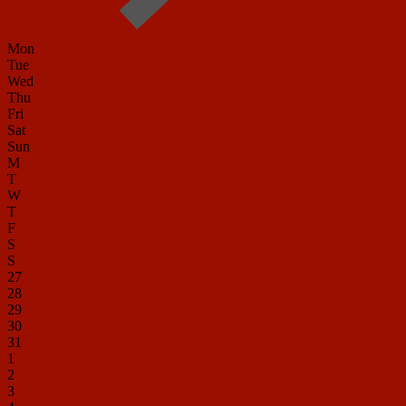
Mon
Tue
Wed
Thu
Fri
Sat
Sun
M
T
W
T
F
S
S
27
28
29
30
31
1
2
3