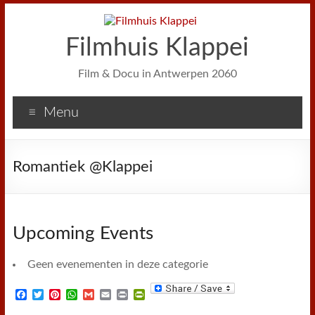
Filmhuis Klappei
Film & Docu in Antwerpen 2060
Menu
Romantiek @Klappei
Upcoming Events
Geen evenementen in deze categorie
F
T
P
W
G
E
P
P
a
w
i
h
m
m
r
r