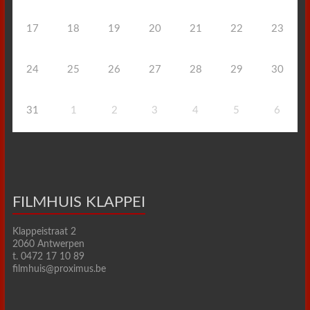
17
18
19
20
21
22
23
24
25
26
27
28
29
30
31
1
2
3
4
5
6
FILMHUIS KLAPPEI
Klappeistraat 2
2060 Antwerpen
t. 0472 17 10 89
filmhuis@proximus.be