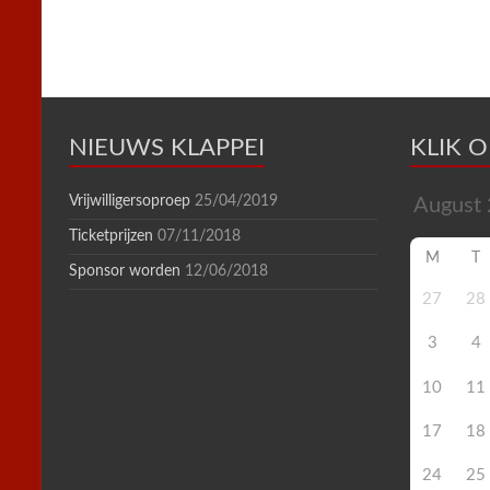
o
r
e
p
r
k
s
p
i
t
e
n
d
l
y
NIEUWS KLAPPEI
KLIK 
Vrijwilligersoproep
25/04/2019
Ticketprijzen
07/11/2018
M
T
Sponsor worden
12/06/2018
27
28
3
4
10
11
17
18
24
25