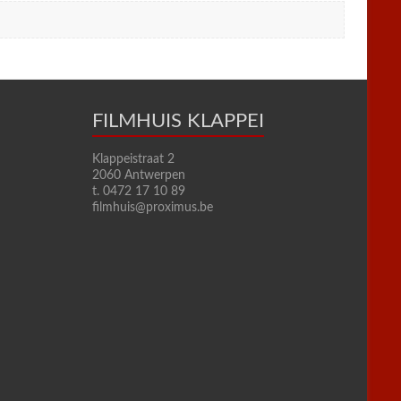
FILMHUIS KLAPPEI
Klappeistraat 2
2060 Antwerpen
t. 0472 17 10 89
filmhuis@proximus.be